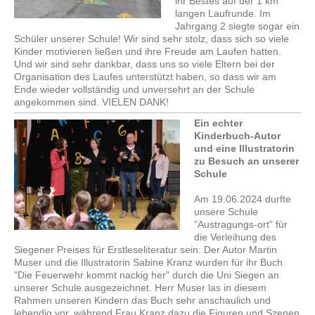
ihr Bestes auf der 1 km
langen Laufrunde. Im
Jahrgang 2 siegte sogar ein
Schüler unserer Schule! Wir sind sehr stolz, dass sich so viele
Kinder motivieren ließen und ihre Freude am Laufen hatten.
Und wir sind sehr dankbar, dass uns so viele Eltern bei der
Organisation des Laufes unterstützt haben, so dass wir am
Ende wieder vollständig und unversehrt an der Schule
angekommen sind. VIELEN DANK!
Ein echter
Kinderbuch-Autor
und eine Illustratorin
zu Besuch an unserer
Schule
Am 19.06.2024 durfte
unsere Schule
"Austragungs-ort" für
die Verleihung des
Siegener Preises für Erstleseliteratur sein: Der Autor Martin
Muser und die Illustratorin Sabine Kranz wurden für ihr Buch
"Die Feuerwehr kommt nackig her" durch die Uni Siegen an
unserer Schule ausgezeichnet. Herr Muser las in diesem
Rahmen unseren Kindern das Buch sehr anschaulich und
lebendig vor, während Frau Kranz dazu die Figuren und Szenen