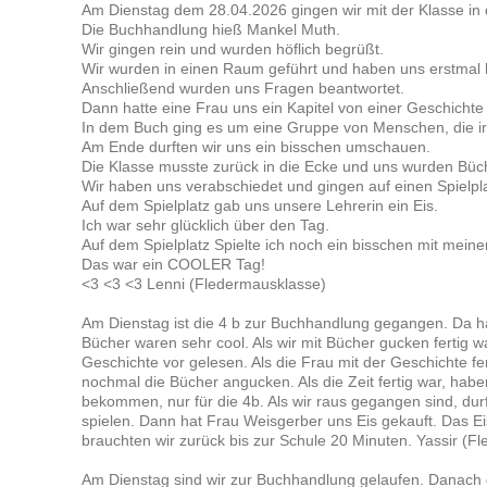
Am Dienstag dem 28.04.2026 gingen wir mit der Klasse in
Die Buchhandlung hieß Mankel Muth.
Wir gingen rein und wurden höflich begrüßt.
Wir wurden in einen Raum geführt und haben uns erstmal 
Anschließend wurden uns Fragen beantwortet.
Dann hatte eine Frau uns ein Kapitel von einer Geschichte
In dem Buch ging es um eine Gruppe von Menschen, die i
Am Ende durften wir uns ein bisschen umschauen.
Die Klasse musste zurück in die Ecke und uns wurden Büc
Wir haben uns verabschiedet und gingen auf einen Spielpla
Auf dem Spielplatz gab uns unsere Lehrerin ein Eis.
Ich war sehr glücklich über den Tag.
Auf dem Spielplatz Spielte ich noch ein bisschen mit mein
Das war ein COOLER Tag!
<3 <3 <3 Lenni (Fledermausklasse)
Am Dienstag ist die 4 b zur Buchhandlung gegangen. Da h
Bücher waren sehr cool. Als wir mit Bücher gucken fertig w
Geschichte vor gelesen. Als die Frau mit der Geschichte fer
nochmal die Bücher angucken. Als die Zeit fertig war, habe
bekommen, nur für die 4b. Als wir raus gegangen sind, durf
spielen. Dann hat Frau Weisgerber uns Eis gekauft. Das Eis 
brauchten wir zurück bis zur Schule 20 Minuten. Yassir (
Am Dienstag sind wir zur Buchhandlung gelaufen. Danach 