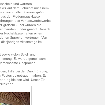
enschein und warmen
n wir auf dem Schulhof mit einem
 zuvor in allen Klassen geübt
n aus der Fledermausklasse
enehrungen des Vorlesewettbewerbs
er großem Jubel wurden die
lnehmenden Kinder geehrt. Danach
er Fuchsklasse hatten einen
iedenen Sprachen vortrugen. Von
diesjährigen Aktionstage im
 sowie vielen Spiel- und
e Stimmung. Es wurde gemeinsam
ür gemeinsame Gespräche.
den, Hilfe bei der Durchführung,
 Festes beigetragen haben. Es
nerung bleiben wird. Unser Ziel,
erreichen.