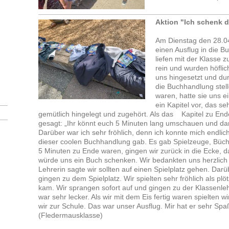
Aktion "Ich schenk d
Am Dienstag den 28.04
einen Ausflug in die 
liefen mit der Klasse 
rein und wurden höflich
uns hingesetzt und dur
die Buchhandlung stelle
waren, hatte sie uns 
ein Kapitel vor, das s
gemütlich hingelegt und zugehört. Als das Kapitel zu End
gesagt: „Ihr könnt euch 5 Minuten lang umschauen und dan
Darüber war ich sehr fröhlich, denn ich konnte mich endlic
dieser coolen Buchhandlung gab. Es gab Spielzeuge, Bücher,
5 Minuten zu Ende waren, gingen wir zurück in die Ecke, da
würde uns ein Buch schenken. Wir bedankten uns herzlich b
Lehrerin sagte wir sollten auf einen Spielplatz gehen. Darü
gingen zu dem Spielplatz. Wir spielten sehr fröhlich als plöt
kam. Wir sprangen sofort auf und gingen zu der Klassenleh
war sehr lecker. Als wir mit dem Eis fertig waren spielten 
wir zur Schule. Das war unser Ausflug. Mir hat er sehr S
(Fledermausklasse)