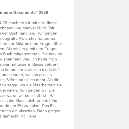
ir eine Geschichte" 2026
.26 machten wir mit der Klasse
Buchhandlung Mankel Muth. Wir
zu der Buchhandlung. Wir gingen
 begrüßt. Als erstes hatten wir
ften der Mitarbeiterin Fragen über
n. Als wir fertig mit den Fragen
ein Buch mitgenommen. Sie las uns
ehr spannend war. Ich hatte mich
e war hat unsere Klassenlehrerin
n kommt ihr zurück in die Ecke“.
h umschauen, was es alles in
 Stifte und vieles mehr. Als die
nn sagte uns die Mitarbeiterin sie
ei ihnen. Nun gingen wir. Die
ber waren wir sehr fröhlich. Wir
zlich die Klassenlehrerin mit Eis
rerin um Eis zu holen. Das Eis
wir noch ein bisschen. Dann gingen
paß gemacht. <3 Hëna