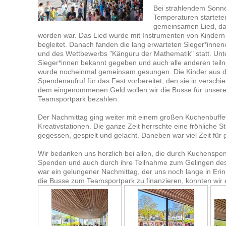
Bei strahlendem Sonn
Temperaturen startete
gemeinsamen Lied, das
worden war. Das Lied wurde mit Instrumenten von Kinder
begleitet. Danach fanden die lang erwarteten Sieger*inn
und des Wettbewerbs "Känguru der Mathematik" statt. Unt
Sieger*innen bekannt gegeben und auch alle anderen tei
wurde nocheinmal gemeinsam gesungen. Die Kinder aus d
Spendenaufruf für das Fest vorbereitet, den sie in versch
dem eingenommenen Geld wollen wir die Busse für unsere 
Teamsportpark bezahlen.
Der Nachmittag ging weiter mit einem großen Kuchenbuffet
Kreativstationen. Die ganze Zeit herrschte eine fröhlich
gegessen, gespielt und gelacht. Daneben war viel Zeit f
Wir bedanken uns herzlich bei allen, die durch Kuchenspen
Spenden und auch durch ihre Teilnahme zum Gelingen des
war ein gelungener Nachmittag, der uns noch lange in Erin
die Busse zum Teamsportpark zu finanzieren, konnten wir 