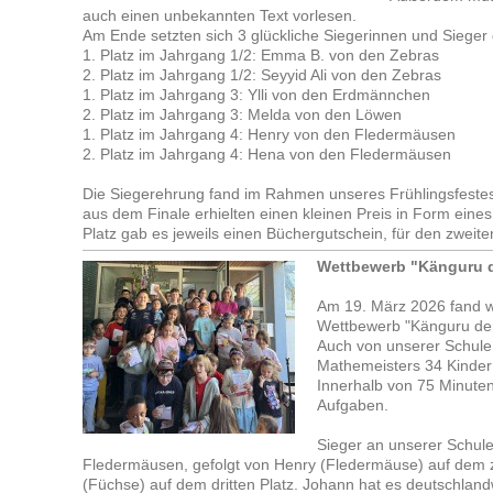
auch einen unbekannten Text vorlesen.
Am Ende setzten sich 3 glückliche Siegerinnen und Sieger 
1. Platz im Jahrgang 1/2: Emma B. von den Zebras
2. Platz im Jahrgang 1/2: Seyyid Ali von den Zebras
1. Platz im Jahrgang 3: Ylli von den Erdmännchen
2. Platz im Jahrgang 3: Melda von den Löwen
1. Platz im Jahrgang 4: Henry von den Fledermäusen
2. Platz im Jahrgang 4: Hena von den Fledermäusen
Die Siegerehrung fand im Rahmen unseres Frühlingsfestes 
aus dem Finale erhielten einen kleinen Preis in Form eine
Platz gab es jeweils einen Büchergutschein, für den zweit
Wettbewerb "Känguru d
Am 19. März 2026 fand we
Wettbewerb "Känguru der 
Auch von unserer Schul
Mathemeisters 34 Kinder 
Innerhalb von 75 Minuten
Aufgaben.
Sieger an unserer Schul
Fledermäusen, gefolgt von Henry (Fledermäuse) auf dem z
(Füchse) auf dem dritten Platz. Johann hat es deutschland